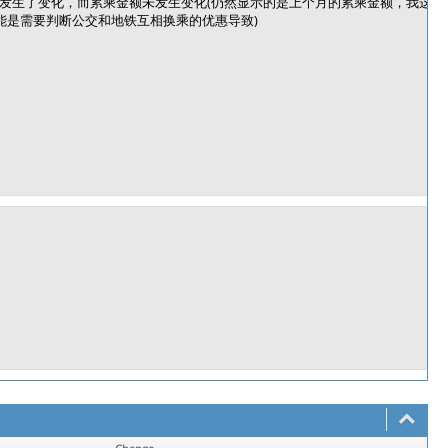
发生了变化，而累乘金额未发生变化(仍然显示的是上个月的累乘金额，我这个
能是需要判断公交和地铁互相换乘的优惠导致)