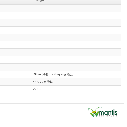
Change
Other 其他 => Zhejiang 浙江
=> Metro 地铁
=> CU