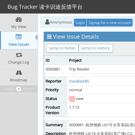
Bug Tracker 读卡识途反馈平台
Anonymous
Login
Signup for a new account
My View
View Issue Details
View Issues
Jump to Notes
Jump to History
ID
Project
Change Log
0000881
Trip Reader
Roadmap
Reporter
XiaoBaiXBS
Priority
normal
Status
new
Product
1.7.15
Version
Summary
0000881: 杭州地铁 L6/19 火车东站(东
Description
杭州地铁 L6/19 火车东站(东广场) CU