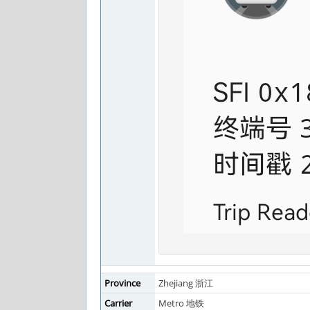
Province
Zhejiang 浙江
Carrier
Metro 地铁