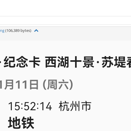
png
(106,389 bytes)