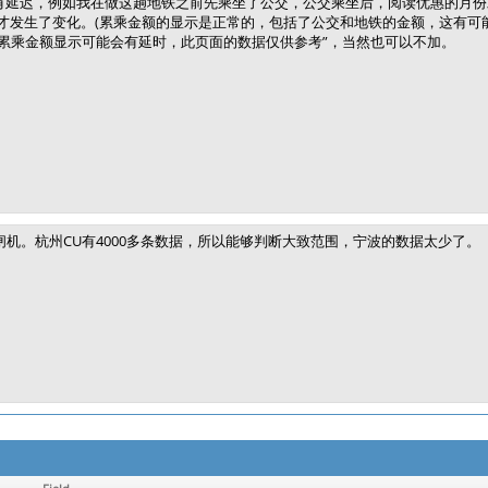
有延迟，例如我在做这趟地铁之前先乘坐了公交，公交乘坐后，阅读优惠的月份
才发生了变化。(累乘金额的显示是正常的，包括了公交和地铁的金额，这有可
累乘金额显示可能会有延时，此页面的数据仅供参考”，当然也可以不加。
闸机。杭州CU有4000多条数据，所以能够判断大致范围，宁波的数据太少了。