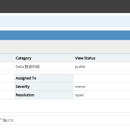
Category
View Status
Data 数据纠错
public
Assigned To
Severity
minor
Resolution
open
广场) CU