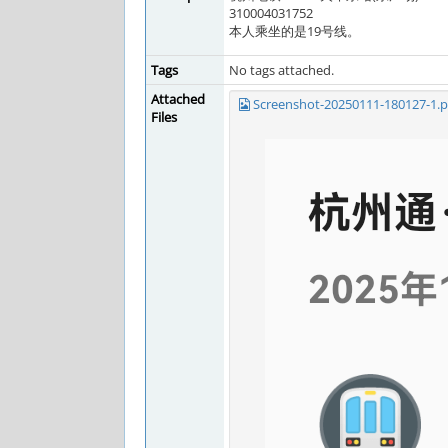
310004031752
本人乘坐的是19号线。
Tags
No tags attached.
Attached
Screenshot-20250111-180127-1.
Files