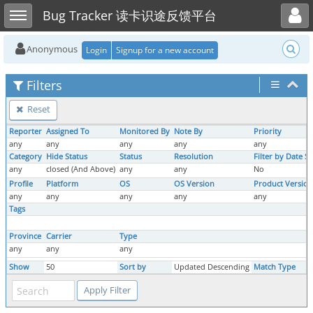
Toggle user menu
Toggle sidebar
Bug Tracker 读卡识途反馈平台
Anonymous
Login
Signup for a new account
Filters
Reset
Reporter
Assigned To
Monitored By
Note By
Priority
any
any
any
any
any
Category
Hide Status
Status
Resolution
Filter by Date S
any
closed (And Above)
any
any
No
Profile
Platform
OS
OS Version
Product Version
any
any
any
any
any
Tags
Province
Carrier
Type
any
any
any
Show
50
Sort by
Updated Descending
Match Type