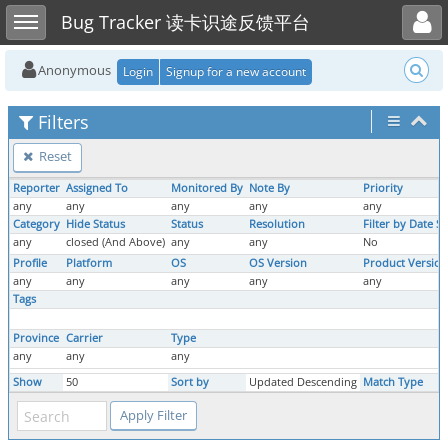
Toggle user menu
Toggle sidebar
Bug Tracker 读卡识途反馈平台
Anonymous
Login
Signup for a new account
Filters
Reset
Reporter
Assigned To
Monitored By
Note By
Priority
any
any
any
any
any
Category
Hide Status
Status
Resolution
Filter by Date S
any
closed (And Above)
any
any
No
Profile
Platform
OS
OS Version
Product Version
any
any
any
any
any
Tags
Province
Carrier
Type
any
any
any
Show
50
Sort by
Updated Descending
Match Type