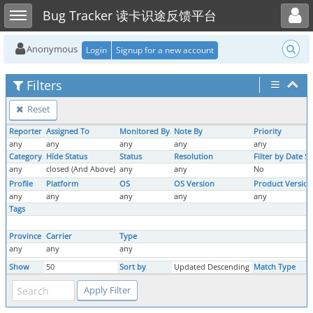
Toggle user menu
Toggle sidebar
Bug Tracker 读卡识途反馈平台
Anonymous
Login
Signup for a new account
Filters
Reset
Reporter
Assigned To
Monitored By
Note By
Priority
any
any
any
any
any
Category
Hide Status
Status
Resolution
Filter by Date S
any
closed (And Above)
any
any
No
Profile
Platform
OS
OS Version
Product Version
any
any
any
any
any
Tags
Province
Carrier
Type
any
any
any
Show
50
Sort by
Updated Descending
Match Type