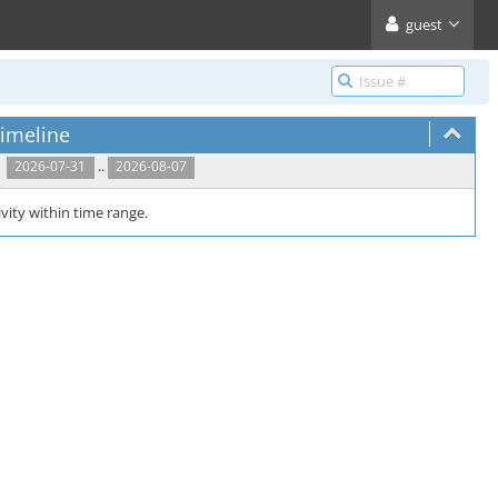
guest
imeline
..
2026-07-31
2026-08-07
vity within time range.