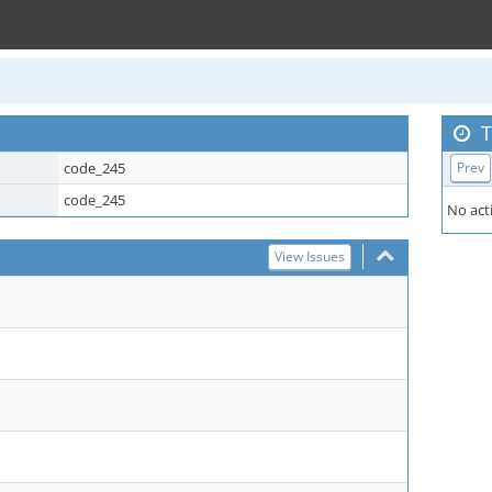
T
code_245
Prev
code_245
No acti
View Issues