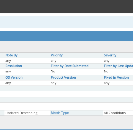
Note By
Priority
Severity
any
any
any
Resolution
Filter by Date Submitted
Filter by Last Upd
any
No
No
OS Version
Product Version
Fixed in Version
any
any
any
Updated Descending
Match Type
All Conditions