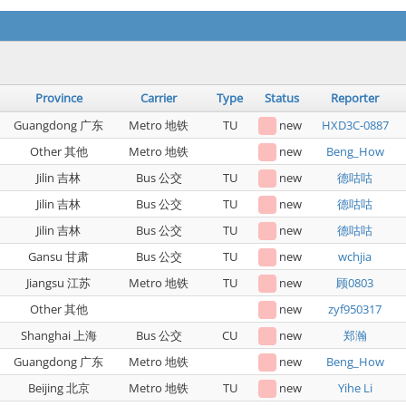
Province
Carrier
Type
Status
Reporter
Guangdong 广东
Metro 地铁
TU
new
HXD3C-0887
Other 其他
Metro 地铁
new
Beng_How
Jilin 吉林
Bus 公交
TU
new
德咕咕
Jilin 吉林
Bus 公交
TU
new
德咕咕
Jilin 吉林
Bus 公交
TU
new
德咕咕
Gansu 甘肃
Bus 公交
TU
new
wchjia
Jiangsu 江苏
Metro 地铁
TU
new
顾0803
Other 其他
new
zyf950317
Shanghai 上海
Bus 公交
CU
new
郑瀚
Guangdong 广东
Metro 地铁
new
Beng_How
Beijing 北京
Metro 地铁
TU
new
Yihe Li