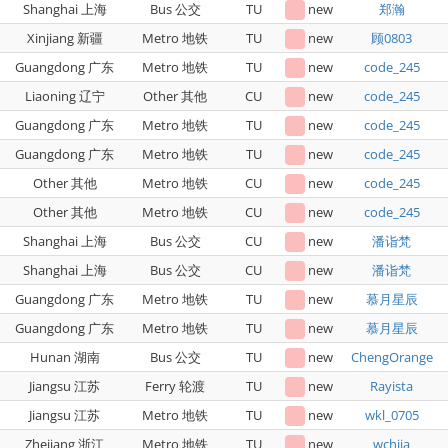
Shanghai 上海
Bus 公交
TU
new
郑瀚
Xinjiang 新疆
Metro 地铁
TU
new
顾0803
Guangdong 广东
Metro 地铁
TU
new
code_245
Liaoning 辽宁
Other 其他
CU
new
code_245
Guangdong 广东
Metro 地铁
TU
new
code_245
Guangdong 广东
Metro 地铁
TU
new
code_245
Other 其他
Metro 地铁
CU
new
code_245
Other 其他
Metro 地铁
CU
new
code_245
Shanghai 上海
Bus 公交
CU
new
潘诣梵
Shanghai 上海
Bus 公交
CU
new
潘诣梵
Guangdong 广东
Metro 地铁
TU
new
慕月星辰
Guangdong 广东
Metro 地铁
TU
new
慕月星辰
Hunan 湖南
Bus 公交
TU
new
ChengOrange
Jiangsu 江苏
Ferry 轮渡
TU
new
Rayista
Jiangsu 江苏
Metro 地铁
TU
new
wkl_0705
Zhejiang 浙江
Metro 地铁
TU
new
wchjia