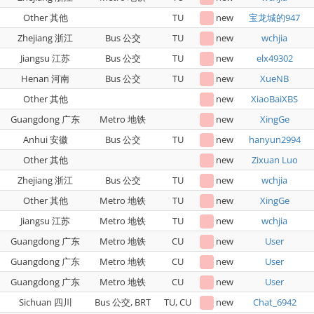
Other 其他
TU
new
宝龙城的947
Zhejiang 浙江
Bus 公交
TU
new
wchjia
Jiangsu 江苏
Bus 公交
TU
new
elx49302
Henan 河南
Bus 公交
TU
new
XueNB
Other 其他
new
XiaoBaiXBS
Guangdong 广东
Metro 地铁
new
XingGe
Anhui 安徽
Bus 公交
TU
new
hanyun2994
Other 其他
new
Zixuan Luo
Zhejiang 浙江
Bus 公交
TU
new
wchjia
Other 其他
Metro 地铁
TU
new
XingGe
Jiangsu 江苏
Metro 地铁
TU
new
wchjia
Guangdong 广东
Metro 地铁
CU
new
User
Guangdong 广东
Metro 地铁
CU
new
User
Guangdong 广东
Metro 地铁
CU
new
User
Sichuan 四川
Bus 公交, BRT
TU, CU
new
Chat_6942