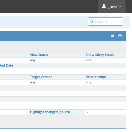
guest
View Status
Show Sticky Issues
any
Yes
ated Date
Target Version
Relationships
any
any
Highlight changed (hours)
6