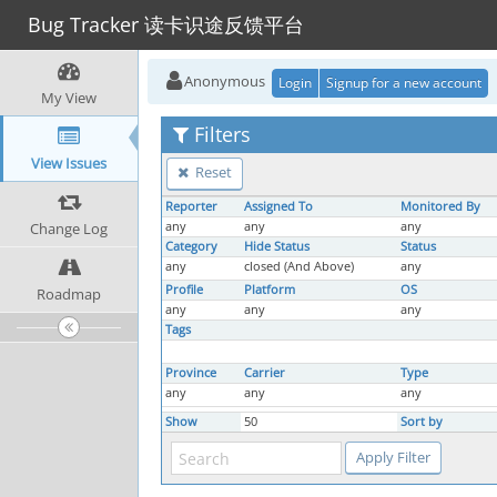
Bug Tracker 读卡识途反馈平台
Anonymous
Login
Signup for a new account
My View
Filters
View Issues
Reset
Reporter
Assigned To
Monitored By
Change Log
any
any
any
Category
Hide Status
Status
any
closed (And Above)
any
Profile
Platform
OS
Roadmap
any
any
any
Tags
Province
Carrier
Type
any
any
any
Show
50
Sort by