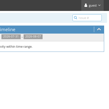
guest
imeline
..
2026-07-31
2026-08-07
vity within time range.