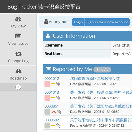
Bug Tracker 读卡识途反馈平台
Anonymous
Login
Signup for a new account
My View
User Information
View Issues
Username
SYM_xhzt
Real Name
ReporterA
Change Log
Reported by Me
1 - 6 / 6
Roadmap
0001012
沈阳市铁西新区二线数据反馈
Data 数据纠错
- 2025-08-13 06:19
0001013
关于发布《关于报送沈阳地铁1号线
Data 数据纠错
- 2025-06-30 06:56
0000861
关于发布《关于沈阳地铁3号线西段
Data 数据纠错
- 2025-01-31 06:50
0000582
关于沈阳地铁进站未乘车补票数据的
Feature 功能建议
- 2024-10-02 07:32