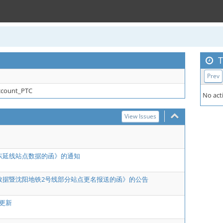
T
Prev
ccount_PTC
No acti
View Issues
东延线站点数据的函》的通知
数据暨沈阳地铁2号线部分站点更名报送的函》的公告
更新